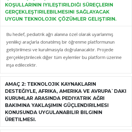
KOŞULLARININ IYILEŞTIRILDIĞI SÜREÇLERIN
GERÇEKLEŞTIRILEBILMESINI SAĞLAYACAK
UYGUN TEKNOLOJIK ÇÖZÜMLER GELIŞTIRIN.
Bu hedef, pediatrik ağrı alanına özel olarak uyarlanmış
yenilikçi araçlarla donatılmış bir öğrenme platformunun
geliştirilmesi ve kurulmasıyla doğrulanacaktır. Projede
gerçekleştirilecek diğer tüm eylemler bu platform üzerine
inşa edilecektir.
AMAÇ 2: TEKNOLOJIK KAYNAKLARIN
DESTEĞIYLE, AFRIKA, AMERIKA VE AVRUPA`DAKI
KURUMLAR ARASINDA PEDIYATRIK AĞRI
BAKIMINA YAKLAŞIMIN GÜÇLENDIRILMESI
KONUSUNDA UYGULANABILIR BILGININ
ÜRETILMESI.