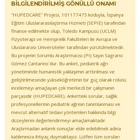
BİLGİLENDİRİLMİŞ GÖNÜLLÜ ONAMI
“HUPEDCARE” Projesi, 101177475 koduyla, İspanya
Eğitim Uluslararasılaştırma Hizmeti (SEPIE) tarafından
finanse edilmekte olup, Toledo Kampüsü (UCLM)
Fizyoterapi ve Hemşirelik Fakülteleri ile Avrupa ve
Uluslararası Üniversiteler tarafından yürütülmektedir.
Bu projenin Sorumlu Araştırmacısı (PI) Sayın Sagrario
Gómez Cantarino`dur. Bu anket, pediatrik ağrı
yönetiminde hümanistik yaklaşımın arttırılması ve
geliştirilmesinde yükseköğretimin bir güç olarak rolünü
incelemeyi amaçlayan çok merkezli bir çalışmanın
parçasıdır (HUPEDCARE). Anketteki sorular, sağlık
profesyonellerinin pediatrik ağrının tanımlanması ve
mevcut alternatif tedavi yöntemleri hakkında bilgi
düzeylerini değerlendirmeyi amaçlamaktadır.
Araştırmadan anlamlı sonuçlar elde edebilmek adına
katılımınıza ihtiyaç duymaktayız. Lütfen tüm soruları