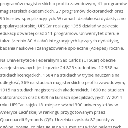
programów magisterskich o profilu zawodowym, 41 programów
magisterskich akademickich, 27 programów doktoranckich oraz
95 kursów specjalizacyjnych. W ramach działalności dydaktyczno-
popularyzatorskiej UFSCar realizuje 1355 działań w zakresie
edukacji otwartej oraz 311 programów. Uniwersytet oferuje
także średnio 80 działań integracyjnych łączących dydaktykę,
badania naukowe i zaangażowanie społeczne (Aciepes) rocznie.
Na Uniwersytecie Federalnym São Carlos (UFSCar) obecnie
zarejestrowanych jest łącznie 24 825 studentów: 12 338 na
studiach licencjackich, 1584 na studiach w trybie nauczania na
odległość, 369 na studiach magisterskich o profilu zawodowym,
1915 na studiach magisterskich akademickich, 1690 na studiach
doktoranckich oraz 6929 na kursach specjalizacyjnych. W 2014
roku UFSCar zajęło 18. miejsce wśród 300 uniwersytetów w
Ameryce Łacińskiej w rankingu przygotowanym przez
Quacquarelli Symonds (QS). Uczelnia uzyskała 82 punkty w
ogólnej ocenie, co plasuje ją na 10. miejscu wśród najlepszych