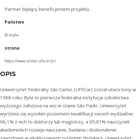
Partner będący beneficjentem projektu
Państwo
Brazylia
strona
https://www.srinter.ufscar.br/
OPIS
Uniwersytet Federalny São Carlos (UFSCar) został utworzony w
1968 roku. Była to pierwsza federalna instytucja szkolnictwa
wyższego założona na wsi w stanie São Paulo. Uniwersytet
wyróżnia się wysokim poziomem kwalifikacji swoich wydziałów:
96,1% z nich to doktorzy lub magistrzy, a 95,81% nauczycieli
akademickich rozwija nauczanie, badania i doskonalenie
zawodowe w ekskluzywnym systemie dedykacji. Uniwersytet