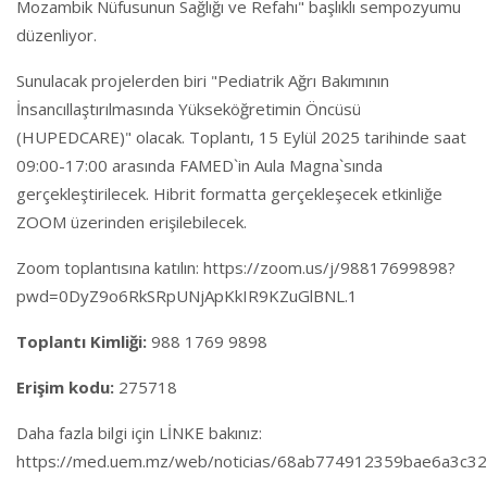
Mozambik Nüfusunun Sağlığı ve Refahı" başlıklı sempozyumu
düzenliyor.
Sunulacak projelerden biri "Pediatrik Ağrı Bakımının
İnsancıllaştırılmasında Yükseköğretimin Öncüsü
(HUPEDCARE)" olacak. Toplantı, 15 Eylül 2025 tarihinde saat
09:00-17:00 arasında FAMED`in Aula Magna`sında
gerçekleştirilecek. Hibrit formatta gerçekleşecek etkinliğe
ZOOM üzerinden erişilebilecek.
Zoom toplantısına katılın:
https://zoom.us/j/98817699898?
pwd=0DyZ9o6RkSRpUNjApKkIR9KZuGlBNL.1
Toplantı Kimliği:
988 1769 9898
Erişim kodu:
275718
Daha fazla bilgi için LİNKE bakınız:
https://med.uem.mz/web/noticias/68ab774912359bae6a3c3