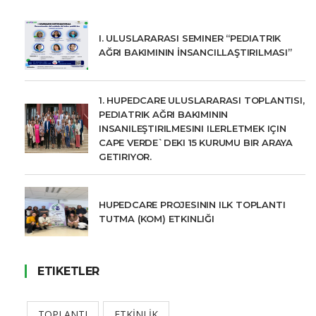
I. ULUSLARARASI SEMINER “PEDIATRIK
AĞRI BAKIMININ İNSANCILLAŞTIRILMASI”
1. HUPEDCARE ULUSLARARASI TOPLANTISI,
PEDIATRIK AĞRI BAKIMININ
INSANILEŞTIRILMESINI ILERLETMEK IÇIN
CAPE VERDE`DEKI 15 KURUMU BIR ARAYA
GETIRIYOR.
HUPEDCARE PROJESININ ILK TOPLANTI
TUTMA (KOM) ETKINLIĞI
ETIKETLER
TOPLANTI
ETKİNLİK